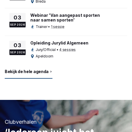
Breda
Webinar 'Van aangepast sporten
03
naar samen sporten'
SEP 2026
Trainer
•
1 sessie
Opleiding Jurylid Algemeen
03
Jury/Official
•
4 sessies
SEP 2026
Apeldoorn
Bekijk de hele agenda
Clubverhalen