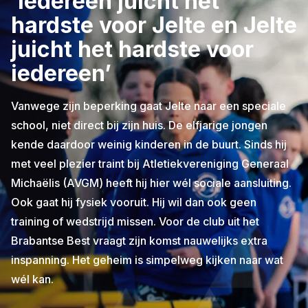
‘Iedereen juicht het
hardste voor Jelte en Jelte
juicht het hardste voor
iedereen’
Vanwege zijn beperking gaat Jelte naar een speciale
school, niet direct bij zijn huis. De elfjarige jongen
kende daardoor weinig kinderen in de buurt. Sinds hij
met veel plezier traint bij Atletiekvereniging Generaal
Michaëlis (AVGM) heeft hij hier wél sociale aansluiting.
Ook gaat hij fysiek vooruit. Hij wil dan ook geen
training of wedstrijd missen. Voor de club uit het
Brabantse Best vraagt zijn komst nauwelijks extra
inspanning. Het geheim is simpelweg kijken naar wat
wél kan.