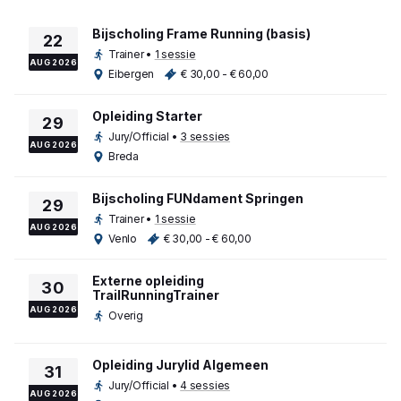
Bijscholing Frame Running (basis)
22
Trainer
•
1 sessie
AUG 2026
Eibergen
€ 30,00 - € 60,00
Opleiding Starter
29
Jury/Official
•
3 sessies
AUG 2026
Breda
Bijscholing FUNdament Springen
29
Trainer
•
1 sessie
AUG 2026
Venlo
€ 30,00 - € 60,00
Externe opleiding
30
TrailRunningTrainer
AUG 2026
Overig
Opleiding Jurylid Algemeen
31
Jury/Official
•
4 sessies
AUG 2026