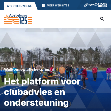
MEER
WEBSITES
ATLETIEKUNIE.NL
Welkom op atletiekunie.nl
Het platform voor
clubadvies en
ondersteuning