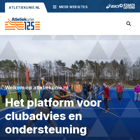
MEER
WEBSITES
ATLETIEKUNIE.NL
Welkom op atletiekunie.nl
Het platform voor
clubadvies en
ondersteuning