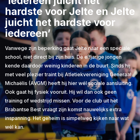
‘Iedereen juicht het
hardste voor Jelte en Jelte
juicht het hardste voor
iedereen’
Vanwege zijn beperking gaat Jelte naar een speciale
school, niet direct bij zijn huis. De elfjarige jongen
kende daardoor weinig kinderen in de buurt. Sinds hij
met veel plezier traint bij Atletiekvereniging Generaal
Michaëlis (AVGM) heeft hij hier wél sociale aansluiting.
Ook gaat hij fysiek vooruit. Hij wil dan ook geen
training of wedstrijd missen. Voor de club uit het
Brabantse Best vraagt zijn komst nauwelijks extra
inspanning. Het geheim is simpelweg kijken naar wat
wél kan.