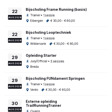
Bijscholing Frame Running (basis)
22
Trainer
•
1 sessie
AUG 2026
Eibergen
€ 30,00 - € 60,00
Bijscholing Looptechniek
22
Trainer
•
1 sessie
AUG 2026
Wildervank
€ 30,00 - € 60,00
Opleiding Starter
29
Jury/Official
•
3 sessies
AUG 2026
Breda
Bijscholing FUNdament Springen
29
Trainer
•
1 sessie
AUG 2026
Venlo
€ 30,00 - € 60,00
Externe opleiding
30
TrailRunningTrainer
AUG 2026
Overig