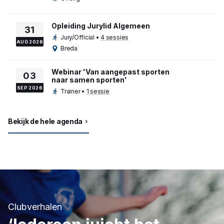
Opleiding Jurylid Algemeen
31
Jury/Official
•
4 sessies
AUG 2026
Breda
Webinar 'Van aangepast sporten
03
naar samen sporten'
SEP 2026
Trainer
•
1 sessie
Bekijk de hele agenda
Clubverhalen