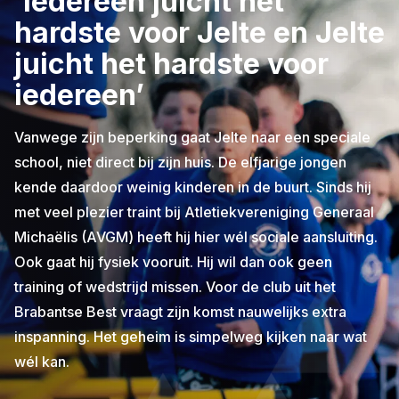
‘Iedereen juicht het
hardste voor Jelte en Jelte
juicht het hardste voor
iedereen’
Vanwege zijn beperking gaat Jelte naar een speciale
school, niet direct bij zijn huis. De elfjarige jongen
kende daardoor weinig kinderen in de buurt. Sinds hij
met veel plezier traint bij Atletiekvereniging Generaal
Michaëlis (AVGM) heeft hij hier wél sociale aansluiting.
Ook gaat hij fysiek vooruit. Hij wil dan ook geen
training of wedstrijd missen. Voor de club uit het
Brabantse Best vraagt zijn komst nauwelijks extra
inspanning. Het geheim is simpelweg kijken naar wat
wél kan.