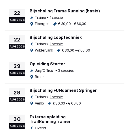
Bijscholing Frame Running (basis)
22
Trainer
•
1 sessie
AUG 2026
Eibergen
€ 30,00 - € 60,00
Bijscholing Looptechniek
22
Trainer
•
1 sessie
AUG 2026
Wildervank
€ 30,00 - € 60,00
Opleiding Starter
29
Jury/Official
•
3 sessies
AUG 2026
Breda
Bijscholing FUNdament Springen
29
Trainer
•
1 sessie
AUG 2026
Venlo
€ 30,00 - € 60,00
Externe opleiding
30
TrailRunningTrainer
AUG 2026
Overig