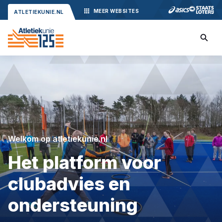
MEER
WEBSITES
ATLETIEKUNIE.NL
Welkom op atletiekunie.nl
Het platform voor
clubadvies en
ondersteuning