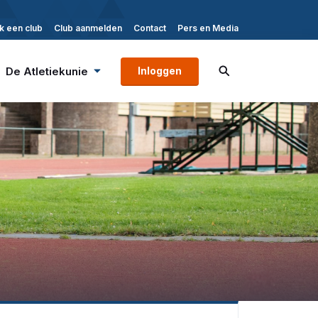
k een club
Club aanmelden
Contact
Pers en Media
De Atletiekunie
Inloggen