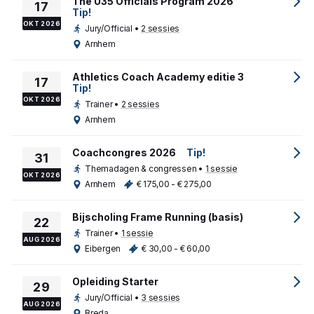
The U35 Officials Program 2026
17
Tip!
OKT 2026
Jury/Official
•
2 sessies
Arnhem
Athletics Coach Academy editie 3
17
Tip!
OKT 2026
Trainer
•
2 sessies
Arnhem
Coachcongres 2026
Tip!
31
Themadagen & congressen
•
1 sessie
OKT 2026
Arnhem
€ 175,00 - € 275,00
Bijscholing Frame Running (basis)
22
Trainer
•
1 sessie
AUG 2026
Eibergen
€ 30,00 - € 60,00
Opleiding Starter
29
Jury/Official
•
3 sessies
AUG 2026
Breda