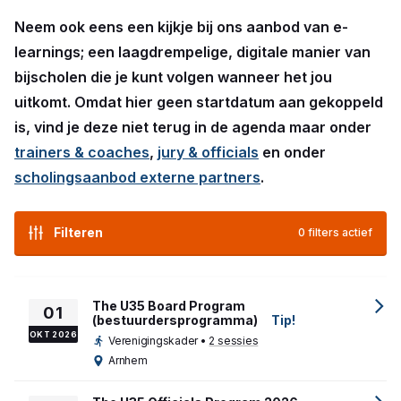
Neem ook eens een kijkje bij ons aanbod van e-
learnings; een laagdrempelige, digitale manier van
bijscholen die je kunt volgen wanneer het jou
uitkomt. Omdat hier geen startdatum aan gekoppeld
is, vind je deze niet terug in de agenda maar onder
trainers & coaches
,
jury & officials
en onder
scholingsaanbod externe partners
.
Filteren
0 filters actief
The U35 Board Program
01
(bestuurdersprogramma)
Tip!
OKT 2026
Verenigingskader
•
2 sessies
Arnhem