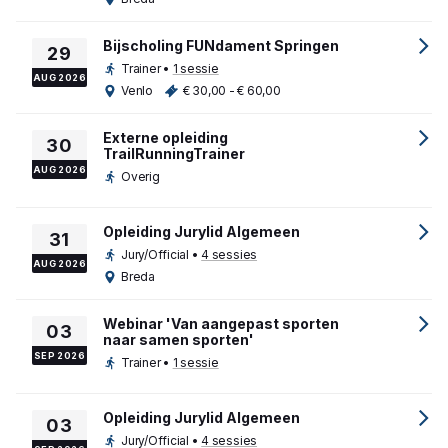
Bijscholing FUNdament Springen
29
Trainer
•
1 sessie
AUG 2026
Venlo
€ 30,00 - € 60,00
Externe opleiding
30
TrailRunningTrainer
AUG 2026
Overig
Opleiding Jurylid Algemeen
31
Jury/Official
•
4 sessies
AUG 2026
Breda
Webinar 'Van aangepast sporten
03
naar samen sporten'
SEP 2026
Trainer
•
1 sessie
Opleiding Jurylid Algemeen
03
Jury/Official
•
4 sessies