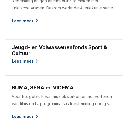
Regelmatig krijgen atletiekclubs te maken met
juridische vragen. Daarom werkt de Atletiekunie samen
met Omnius, een landelijk netwerk van juridische
Lees meer
professionals. Via deze samenwerking biedt Omnius
professionele en toegankelijke juridische
ondersteuning aan alle bij de Atletiekunie aangesloten
clubs. Clubs kunnen kosteloos gebruikmaken van de
Jeugd- en Volwassenenfonds Sport &
Juridische Adviesdesk van Omnius.
Cultuur
Lees meer
BUMA, SENA en VIDEMA
Voor het gebruik van muziekwerken en het vertonen
van films en tv-programma's is toestemming nodig van
de desbetreffende rechthebbenden (componisten,
Lees meer
uitvoerende artiesten e.d.). Dit is wettelijk geregeld in
de Auteurswet (BUMA en VIDEMA) of de Wet op de