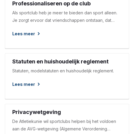
Professionaliseren op de club
kunnen contact opnemen met de accountmanager
Als sportclub heb je meer te bieden dan sport alleen.
hardlopen.
Je zorgt ervoor dat vriendschappen ontstaan, dat
mensen plezier hebben en werken aan hun
Lees meer
gezondheid, dat bepaalde groepen met elkaar in
contact komen, dat waarden en normen worden
bijgebracht en nog veel meer. En dat voor een zeer
goede prijs, dankzij vrijwilligers!
Statuten en huishoudelijk reglement
Statuten, modelstatuten en huishoudelijk reglement.
Lees meer
Privacywetgeving
De Atletiekunie wil sportclubs helpen bij het voldoen
aan de AVG-wetgeving (Algemene Verordening