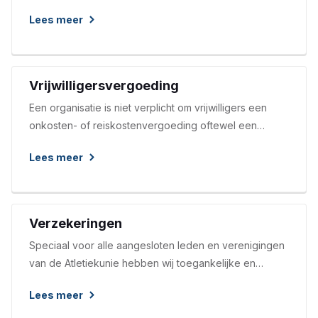
Gegevensbescherming) die sinds 25 mei 2018 geldt
Lees meer
voor iedere organisatie die persoonsgegevens
verwerkt.
Vrijwilligersvergoeding
Een organisatie is niet verplicht om vrijwilligers een
onkosten- of reiskostenvergoeding oftewel een
vrijwilligersvergoeding te geven.
Lees meer
Verzekeringen
Speciaal voor alle aangesloten leden en verenigingen
van de Atletiekunie hebben wij toegankelijke en
voordelige collectieve verzekeringen afgesloten met
Lees meer
Everion Sport. Via onderstaande button ga je naar de
website waar je alle informatie en certificaten kunt