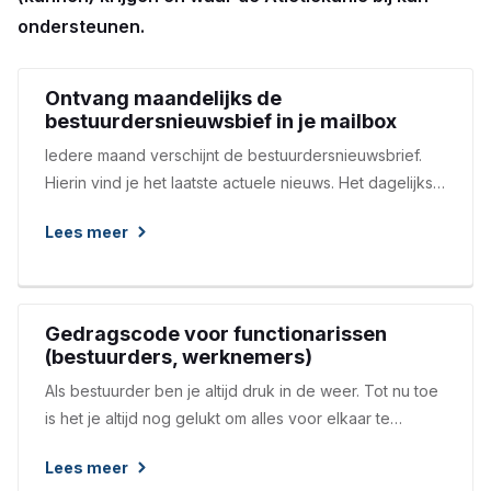
ondersteunen.
Ontvang maandelijks de
bestuurdersnieuwsbief in je mailbox
Iedere maand verschijnt de bestuurdersnieuwsbrief.
Hierin vind je het laatste actuele nieuws. Het dagelijks
bestuur (voorzitter, secretaris en penningmeester)
Lees meer
ontvangt deze nieuwsbrief automatisch in hun mailbox.
Maak je geen deel uit van het dagelijks bestuur maar
wil je wel graag de nieuwsbrief ontvangen? Dat kan!
Meld je dan aan via onderstaand formulier.Zet de
Gedragscode voor functionarissen
onderwerpen uit de nieuwsbrief op de agenda van
(bestuurders, werknemers)
ieder bestuursoverleg en zorg ervoor dat de juiste
Als bestuurder ben je altijd druk in de weer. Tot nu toe
personen worden geïnformeerd over de voor hen
is het je altijd nog gelukt om alles voor elkaar te
relevante informatie.
krijgen. Het verdiende niet altijd de schoonheidsprijs,
Lees meer
maar goed. Toch is het verstandig om eens na te