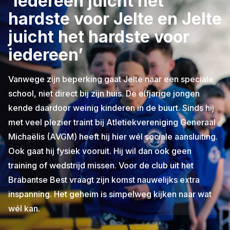
‘Iedereen juicht het
hardste voor Jelte en Jelte
juicht het hardste voor
iedereen’
Vanwege zijn beperking gaat Jelte naar een speciale
school, niet direct bij zijn huis. De elfjarige jongen
kende daardoor weinig kinderen in de buurt. Sinds hij
met veel plezier traint bij Atletiekvereniging Generaal
Michaëlis (AVGM) heeft hij hier wél sociale aansluiting.
Ook gaat hij fysiek vooruit. Hij wil dan ook geen
training of wedstrijd missen. Voor de club uit het
Brabantse Best vraagt zijn komst nauwelijks extra
inspanning. Het geheim is simpelweg kijken naar wat
wél kan.