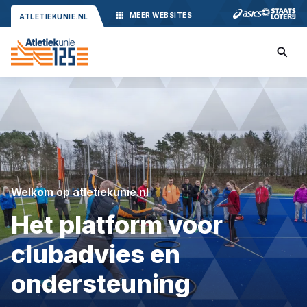
MEER
WEBSITES
ATLETIEKUNIE.NL
Welkom op atletiekunie.nl
Het platform voor
clubadvies en
ondersteuning