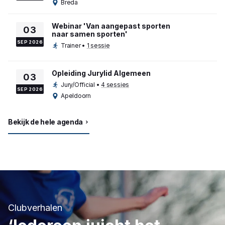
Breda
Webinar 'Van aangepast sporten
03
naar samen sporten'
SEP 2026
Trainer
•
1 sessie
Opleiding Jurylid Algemeen
03
Jury/Official
•
4 sessies
SEP 2026
Apeldoorn
Bekijk de hele agenda
Clubverhalen