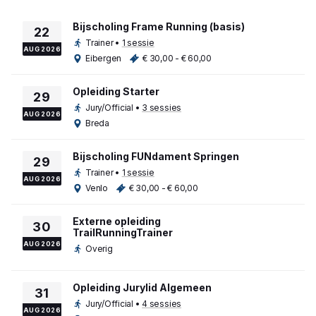
Bijscholing Frame Running (basis)
22
Trainer
•
1 sessie
AUG 2026
Eibergen
€ 30,00 - € 60,00
Opleiding Starter
29
Jury/Official
•
3 sessies
AUG 2026
Breda
Bijscholing FUNdament Springen
29
Trainer
•
1 sessie
AUG 2026
Venlo
€ 30,00 - € 60,00
Externe opleiding
30
TrailRunningTrainer
AUG 2026
Overig
Opleiding Jurylid Algemeen
31
Jury/Official
•
4 sessies
AUG 2026