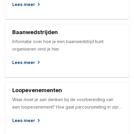
Lees meer
volledig online beschikbaar via regels.atletiekunie.nl.
Baanwedstrijden
Informatie over hoe je een baanwedstrijd kunt
organiseren vind je hier.
Lees meer
Loopevenementen
Waar moet je aan denken bij de voorbereiding van
een loopevenement? Hoe gaat parcoursmeting in zijn
werk? Antwoorden op deze vragen vind je hier.
Lees meer