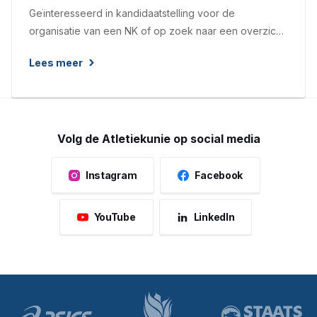
Geïnteresseerd in kandidaatstelling voor de
organisatie van een NK of op zoek naar een overzicht
van de organisatoren van de NK's lees dan snel
Lees meer
verder.
Volg de Atletiekunie op social media
Instagram
Facebook
YouTube
LinkedIn