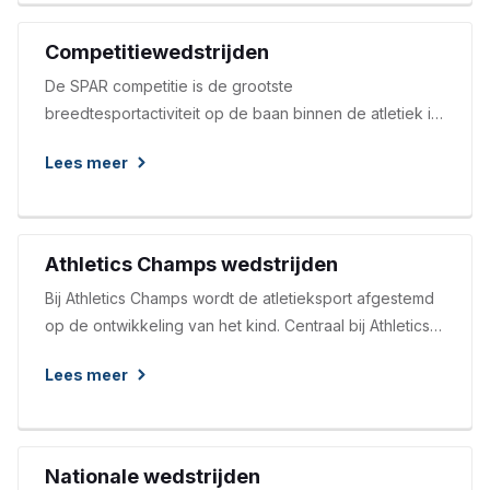
Competitiewedstrijden
De SPAR competitie is de grootste
breedtesportactiviteit op de baan binnen de atletiek in
Nederland. Het is toegankelijk voor alle atleten met
Lees meer
een wedstrijdlicentie in de categorie U14 en ouder.
Jaarlijks nemen ruim 1400 ploegen verdeeld over
ongeveer 175 clubs deel aan de SPAR competitie.
Athletics Champs wedstrijden
Bij Athletics Champs wordt de atletieksport afgestemd
op de ontwikkeling van het kind. Centraal bij Athletics
Champs staat:
Lees meer
Nationale wedstrijden