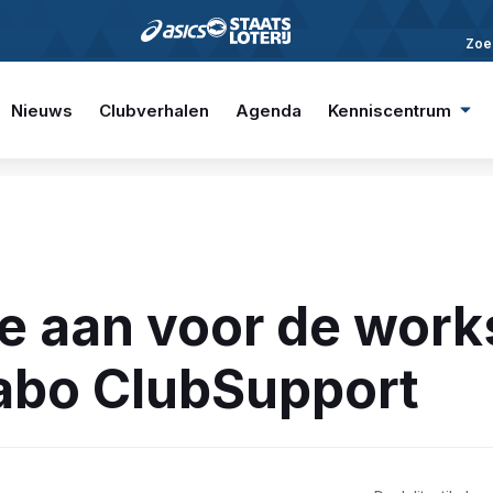
Zoe
Nieuws
Clubverhalen
Agenda
Kenniscentrum
je aan voor de wor
abo ClubSupport