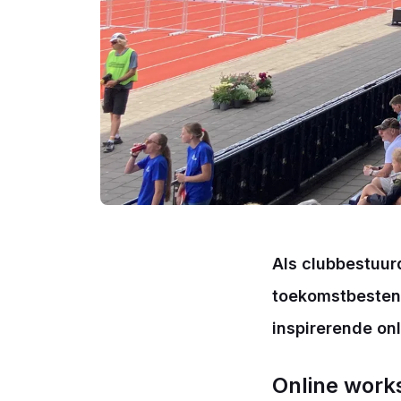
Als clubbestuurd
toekomstbestend
inspirerende on
Online work