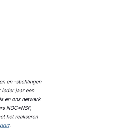
en en -stichtingen
ieder jaar een
is en ons netwerk
ners NOC*NSF,
t het realiseren
port
.