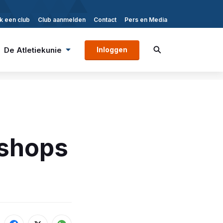
k een club
Club aanmelden
Contact
Pers en Media
De Atletiekunie
Inloggen
kshops