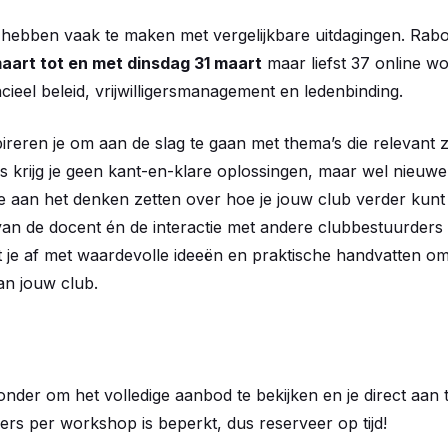
 hebben vaak te maken met vergelijkbare uitdagingen. Rab
art tot en met dinsdag 31 maart
maar liefst 37 online w
cieel beleid, vrijwilligersmanagement en ledenbinding.
reren je om aan de slag te gaan met thema’s die relevant z
s krijg je geen kant-en-klare oplossingen, maar wel nieuwe 
je aan het denken zetten over hoe je jouw club verder kunt
van de docent én de interactie met andere clubbestuurders 
it je af met waardevolle ideeën en praktische handvatten o
an jouw club.
ronder om het volledige aanbod te bekijken en je direct aan 
ers per workshop is beperkt, dus reserveer op tijd!