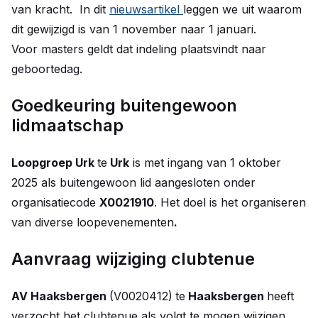
van kracht. In dit
nieuwsartikel
leggen we uit waarom
dit gewijzigd is van 1 november naar 1 januari.
Voor masters geldt dat indeling plaatsvindt naar
geboortedag.
Goedkeuring buitengewoon
lidmaatschap
Loopgroep Urk
te
Urk
is met ingang van 1 oktober
2025 als buitengewoon lid aangesloten onder
organisatiecode
X0021910
. Het doel is het organiseren
van diverse loopevenementen
.
Aanvraag wijziging clubtenue
AV Haaksbergen
(V0020412)
te
Haaksbergen
heeft
verzocht het clubtenue als volgt te mogen wijzigen.