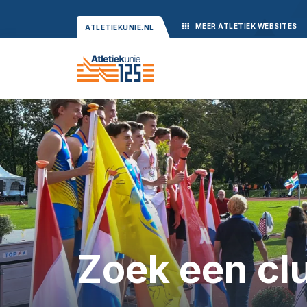
MEER
ATLETIEK
WEBSITES
ATLETIEKUNIE.NL
Zoek een cl