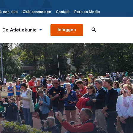
k een club
Club aanmelden
Contact
Pers en Media
De Atletiekunie
Inloggen