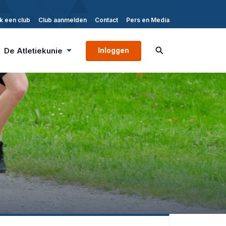
k een club
Club aanmelden
Contact
Pers en Media
De Atletiekunie
Inloggen