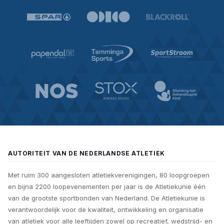
AUTORITEIT VAN DE NEDERLANDSE ATLETIEK
Met ruim 300 aangesloten atletiekverenigingen, 80 loopgroepen
en bijna 2200 loopevenementen per jaar is de Atletiekunie één
van de grootste sportbonden van Nederland. De Atletiekunie is
verantwoordelijk voor de kwaliteit, ontwikkeling en organisatie
van atletiek voor alle leeftijden zowel op recreatief, wedstrijd- en