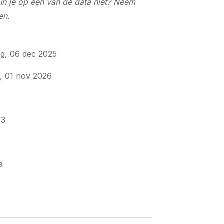
un je op één van de data niet? Neem
en.
ag, 06 dec 2025
, 01 nov 2026
 3
a