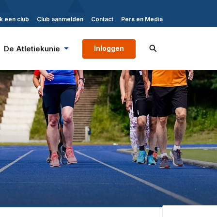
k een club
Club aanmelden
Contact
Pers en Media
De Atletiekunie
Inloggen