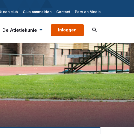
k een club
Club aanmelden
Contact
Pers en Media
De Atletiekunie
Inloggen