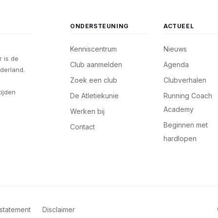
ONDERSTEUNING
ACTUEEL
Kenniscentrum
Nieuws
 is de
Club aanmelden
Agenda
derland.
Zoek een club
Clubverhalen
tijden
De Atletiekunie
Running Coach
Academy
Werken bij
Beginnen met
Contact
hardlopen
statement
Disclaimer