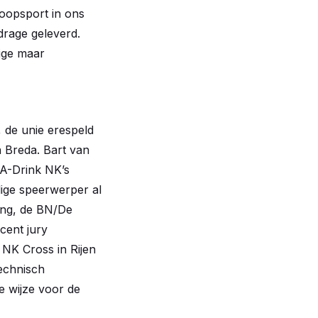
loopsport in ons
drage geleverd.
ige maar
 de unie erespeld
in Breda. Bart van
AA-Drink NK’s
lige speerwerper al
ing, de BN/De
cent jury
 NK Cross in Rijen
technisch
e wijze voor de