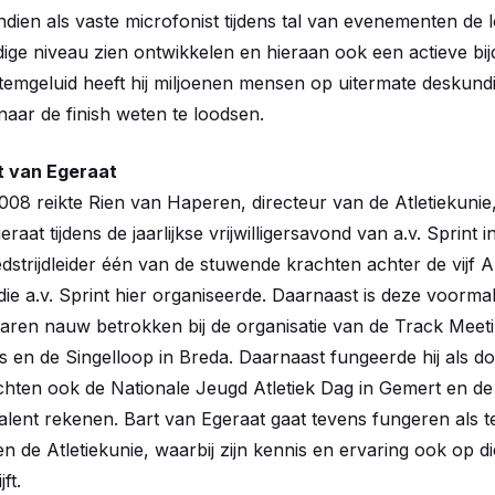
ndien als vaste microfonist tijdens tal van evenementen de 
idige niveau zien ontwikkelen en hieraan ook een actieve bij
temgeluid heeft hij miljoenen mensen op uitermate deskund
naar de finish weten te loodsen.
t van Egeraat
8 reikte Rien van Haperen, directeur van de Atletiekunie,
raat tijdens de jaarlijkse vrijwilligersavond van a.v. Sprint 
dstrijdleider één van de stuwende krachten achter de vijf 
die a.v. Sprint hier organiseerde. Daarnaast is deze voorma
jaren nauw betrokken bij de organisatie van de Track Meet
en de Singelloop in Breda. Daarnaast fungeerde hij als do
hten ook de Nationale Jeugd Atletiek Dag in Gemert en de
etalent rekenen. Bart van Egeraat gaat tevens fungeren als 
n de Atletiekunie, waarbij zijn kennis en ervaring ook op di
ft.