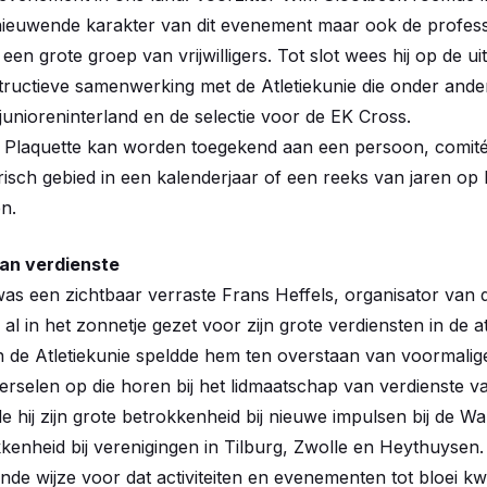
rnieuwende karakter van dit evenement maar ook de profess
en grote groep van vrijwilligers. Tot slot wees hij op de ui
tructieve samenwerking met de Atletiekunie die onder andere
junioreninterland en de selectie voor de EK Cross.
 Plaquette kan worden toegekend aan een persoon, comité o
risch gebied in een kalenderjaar of een reeks van jaren op 
n.
van verdienste
as een zichtbaar verraste Frans Heffels, organisator van d
 in het zonnetje gezet voor zijn grote verdiensten in de atl
de Atletiekunie speldde hem ten overstaan van voormalige
erselen op die horen bij het lidmaatschap van verdienste va
 hij zijn grote betrokkenheid bij nieuwe impulsen bij de 
kkenheid bij verenigingen in Tilburg, Zwolle en Heythuysen.
de wijze voor dat activiteiten en evenementen tot bloei 