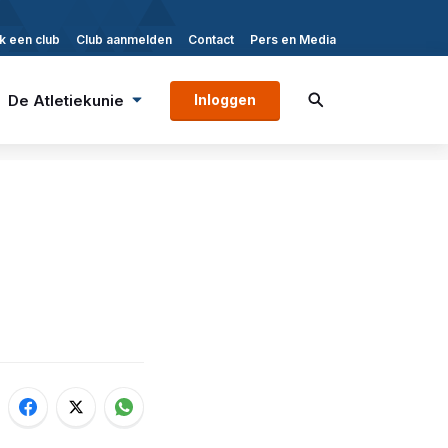
k een club
Club aanmelden
Contact
Pers en Media
De Atletiekunie
Inloggen