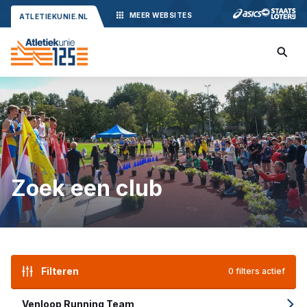
MEER
WEBSITES
ATLETIEKUNIE.NL
Zoek een club
Filteren
0 filters actief
Venloop Running Team