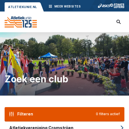
MEER
WEBSITES
ATLETIEKUNIE.NL
Zoek een club
Filteren
0 filters actief
Atletiekvereniging Cromstrijen