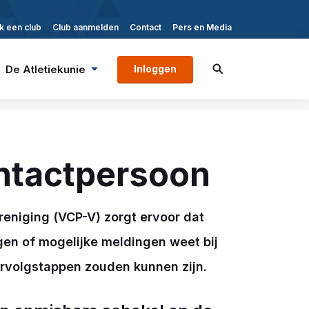
k een club
Club aanmelden
Contact
Pers en Media
De Atletiekunie
Inloggen
ntactpersoon
eniging (VCP-V) zorgt ervoor dat
gen of mogelijke meldingen weet bij
ervolgstappen zouden kunnen zijn.