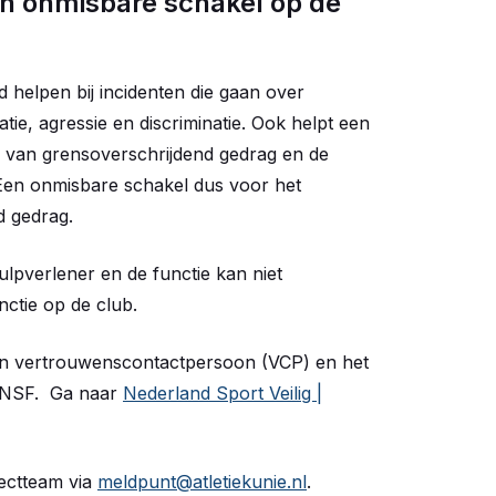
n onmisbare schakel op de
helpen bij incidenten die gaan over
tie, agressie en discriminatie. Ook helpt een
e van grensoverschrijdend gedrag en de
Een onmisbare schakel dus voor het
 gedrag.
pverlener en de functie kan niet
ctie op de club.
en vertrouwenscontactpersoon (VCP) en het
C*NSF. Ga naar
Nederland Sport Veilig |
ectteam via
meldpunt@atletiekunie.nl
.