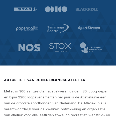
AUTORITEIT VAN DE NEDERLANDSE ATLETIEK
Met ruim 300 aangesloten atletiekverenigingen, 80 loopgroepen
en bijna 2200 loopevenementen per jaar is de Atletiekunie één
van de grootste sportbonden van Nederland. De Atletiekunie is
verantwoordelijk voor de kwaliteit, ontwikkeling en organisatie
van atletiek voor alle leeftijden zowel op recreatief, wedstrijd- en