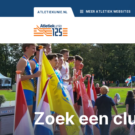
MEER
ATLETIEK
WEBSITES
ATLETIEKUNIE.NL
Zoek een cl