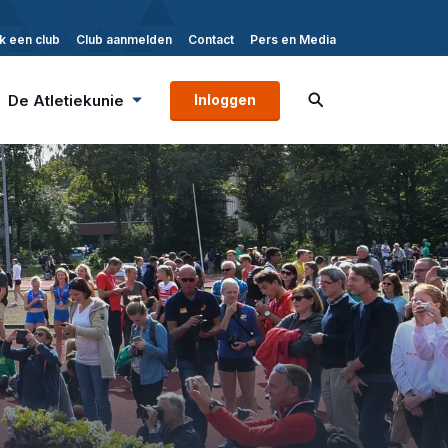
k een club
Club aanmelden
Contact
Pers en Media
De Atletiekunie
Inloggen