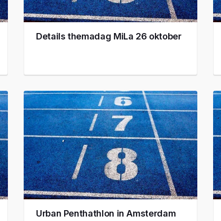
Details themadag MiLa 26 oktober
Urban Penthathlon in Amsterdam