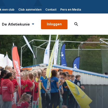
k een club
Club aanmelden
Contact
Pers en Media
De Atletiekunie
Inloggen