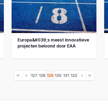
Europa&#039;s meest innovatieve
projecten beloond door EAA
127
128
129
130
131
132