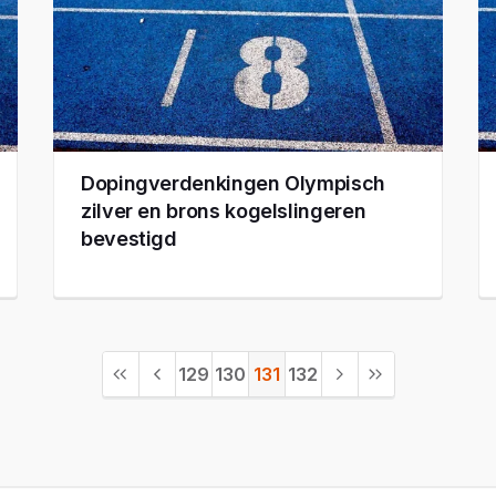
Dopingverdenkingen Olympisch
zilver en brons kogelslingeren
bevestigd
129
130
131
132