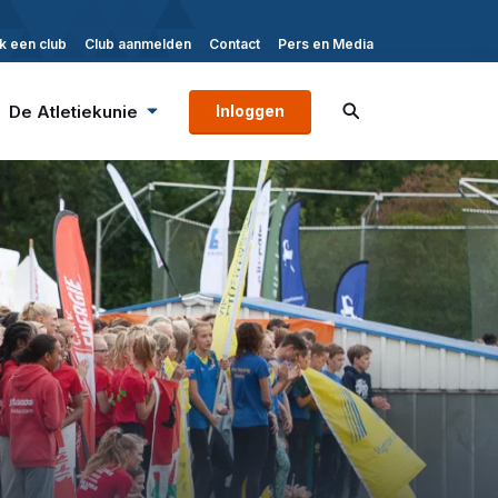
k een club
Club aanmelden
Contact
Pers en Media
De Atletiekunie
Inloggen