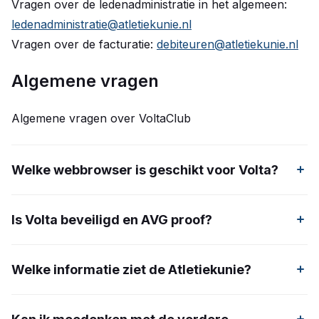
Vragen over de ledenadministratie in het algemeen:
ledenadministratie@atletiekunie.nl
Vragen over de facturatie:
debiteuren@atletiekunie.nl
Algemene vragen
Algemene vragen over VoltaClub
Welke webbrowser is geschikt voor Volta?
Volta werkt het meest optimaal in Google Chrome,
Is Volta beveiligd en AVG proof?
Microsoft Edge of Safari, omdat deze webbrowsers
het meest up to date zijn. Internet Explorer wordt
Ja, Volta is AVG proof en de beveiliging voldoet aan de
afgeraden, omdat dit een verouderde webbrowser is.
Welke informatie ziet de Atletiekunie?
moderne standaarden. Wachtwoorden worden niet
opgeslagen en zijn versleuteld. Alle persoonsgegevens
De Atletiekunie heeft haar eigen login binnen Volta en
zijn beschermd volgens de Europese richtlijnen. De