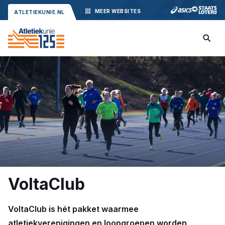
MEER
WEBSITES
ATLETIEKUNIE.NL
VoltaClub
VoltaClub is hét pakket waarmee
atletiekverenigingen en loopgroepen worden