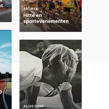
et
ARTIKEL
Hitte en
sportevenementen
0
ALLES OVER