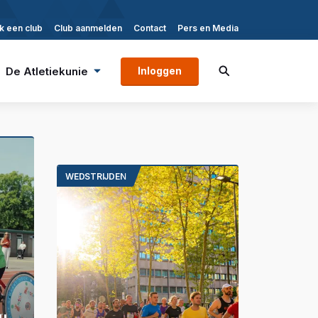
k een club
Club aanmelden
Contact
Pers en Media
De Atletiekunie
Inloggen
WEDSTRIJDEN
u