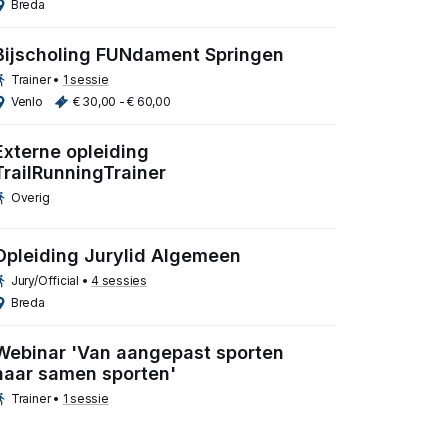
Breda
Bijscholing FUNdament Springen
Trainer
•
1 sessie
Venlo
€ 30,00 - € 60,00
Externe opleiding
TrailRunningTrainer
Overig
Opleiding Jurylid Algemeen
Jury/Official
•
4 sessies
Breda
Webinar 'Van aangepast sporten
naar samen sporten'
Trainer
•
1 sessie