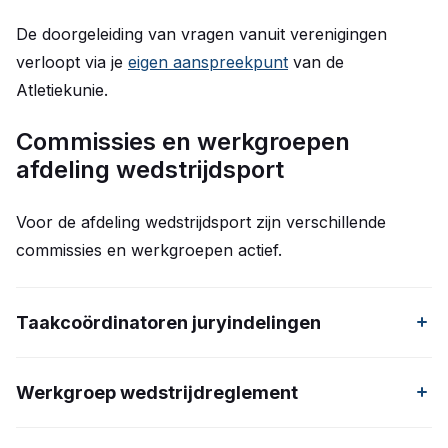
De doorgeleiding van vragen vanuit verenigingen
verloopt via je
eigen aanspreekpunt
van de
Atletiekunie.
Commissies en werkgroepen
afdeling wedstrijdsport
Voor de afdeling wedstrijdsport zijn verschillende
commissies en werkgroepen actief.
Taakcoördinatoren juryindelingen
Onder leiding van
Meike Verdaasdonk
Werkgroep wedstrijdreglement
Jan Bloo (CWO)
Arjen Schots (CWO)