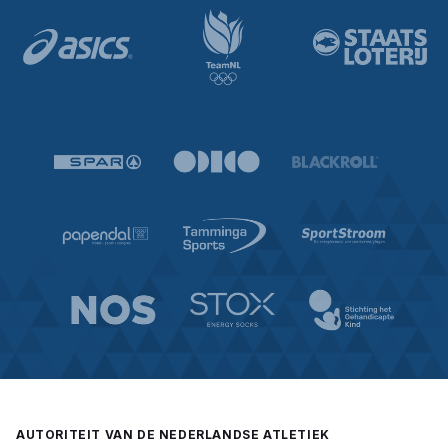
Jorrit Rodermond
Wim Scholten
Marieken Scholten-Sijses
Rens Bodewes
Gert-Han Konijn
Wil Zweemer
Sybe de Jong
AUTORITEIT VAN DE NEDERLANDSE ATLETIEK