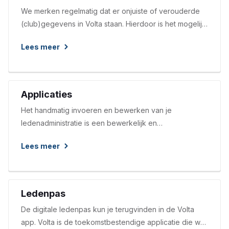
We merken regelmatig dat er onjuiste of verouderde
(club)gegevens in Volta staan. Hierdoor is het mogelijk
dat er informatie gemist wordt of naar verkeerde
Lees meer
personen gestuurd wordt. Voor onderstaande
onderwerpen vragen wij extra aandacht.
Applicaties
Het handmatig invoeren en bewerken van je
ledenadministratie is een bewerkelijk en
arbeidsintensief proces. Een proces dat met de
Lees meer
huidige gecertificeerde ledenprogramma’s enerzijds
de kwetsbaarheid van verenigingen vermindert en
anderzijds de digitale communicatie met bijvoorbeeld
je leden enorm vergemakkelijkt. Inmiddels is ruim 50%
Ledenpas
van de clubs om en maakt al gebruik van een
De digitale ledenpas kun je terugvinden in de Volta
standaardkoppeling met de Atletiekunie.
app. Volta is de toekomstbestendige applicatie die we