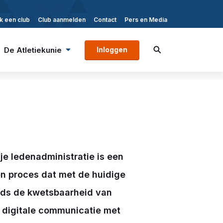
k een club
Club aanmelden
Contact
Pers en Media
De Atletiekunie
Inloggen
e ledenadministratie is een
en proces dat met de huidige
jds de kwetsbaarheid van
 digitale communicatie met