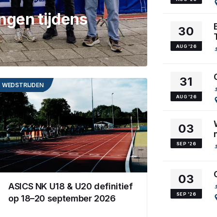
ngen tijdens
30
AUG '26
31
WEDSTRIJDEN
AUG '26
03
SEP '26
03
ASICS NK U18 & U20 definitief
SEP '26
op 18–20 september 2026