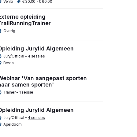
Venlo
€ 30,00 - € 60,00
Externe opleiding
TrailRunningTrainer
Overig
Opleiding Jurylid Algemeen
Jury/Official
•
4 sessies
Breda
Webinar 'Van aangepast sporten
naar samen sporten'
Trainer
•
1 sessie
Opleiding Jurylid Algemeen
Jury/Official
•
4 sessies
Apeldoorn