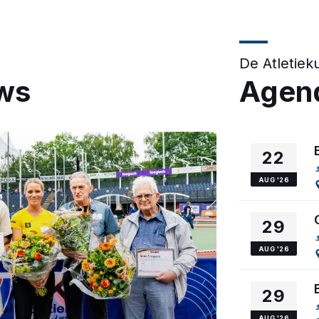
De Atletiek
uws
Agen
22
AUG '26
29
AUG '26
29
AUG '26