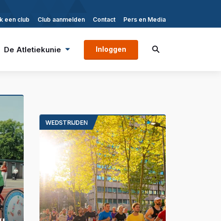
k een club
Club aanmelden
Contact
Pers en Media
De Atletiekunie
Inloggen
WEDSTRIJDEN
u