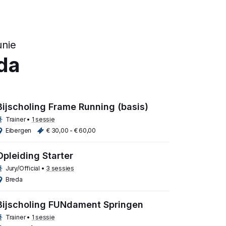
unie
da
Bijscholing Frame Running (basis)
Trainer
•
1 sessie
Eibergen
€ 30,00 - € 60,00
Opleiding Starter
Jury/Official
•
3 sessies
Breda
Bijscholing FUNdament Springen
Trainer
•
1 sessie