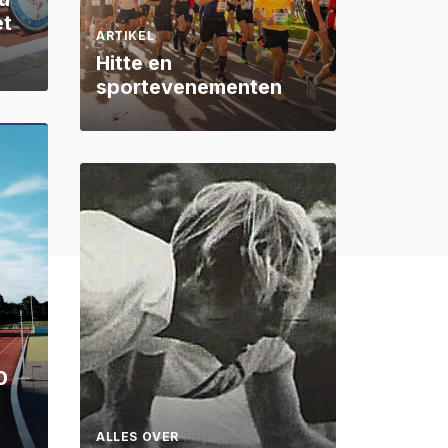
et
ARTIKEL
Hitte en
sportevenementen
0
ALLES OVER