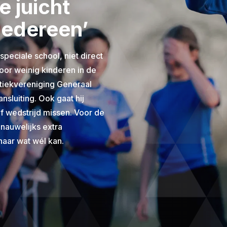
e juicht
iedereen’
peciale school, niet direct
door weinig kinderen in de
tletiekvereniging Generaal
nsluiting. Ook gaat hij
 of wedstrijd missen. Voor de
 nauwelijks extra
naar wat wél kan.