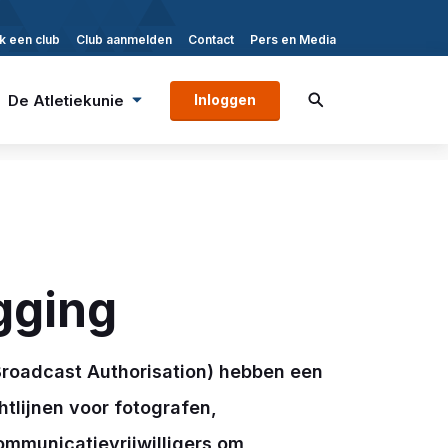
k een club
Club aanmelden
Contact
Pers en Media
De Atletiekunie
Inloggen
gging
Broadcast Authorisation) hebben een
htlijnen voor fotografen,
ommunicatievrijwilligers om