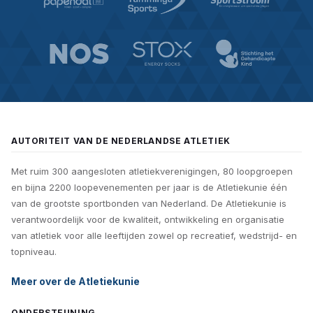
'open' en 'gesloten' evenementen in de
factsheet
van
de Rijksoverheid.
AUTORITEIT VAN DE NEDERLANDSE ATLETIEK
Met ruim 300 aangesloten atletiekverenigingen, 80 loopgroepen
en bijna 2200 loopevenementen per jaar is de Atletiekunie één
van de grootste sportbonden van Nederland. De Atletiekunie is
verantwoordelijk voor de kwaliteit, ontwikkeling en organisatie
Bekers bij drankposten
van atletiek voor alle leeftijden zowel op recreatief, wedstrijd- en
topniveau.
Er zijn verschillende opties voor drinkbekers. In
deze
Meer over de Atletiekunie
infographic
met heel veel links staat alles op een rijtje.
ONDERSTEUNING