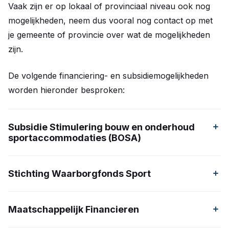
Vaak zijn er op lokaal of provinciaal niveau ook nog
mogelijkheden, neem dus vooral nog contact op met
je gemeente of provincie over wat de mogelijkheden
zijn.
De volgende financiering- en subsidiemogelijkheden
worden hieronder besproken:
Subsidie Stimulering bouw en onderhoud
sportaccommodaties (BOSA)
Stichting Waarborgfonds Sport
Per 1 januari 2019 is de EDS subsidie vervangen door
Is jouw atletiekclub toe aan een verbouwing van de
de BOSA subsidie. Deze regeling is onderdeel van het
Maatschappelijk Financieren
accommodatie? Is de rondbaan of zijn de
Nationaal Sportakkoord dat een deelakkoord over
voorzieningen toe aan vervanging? Voor een