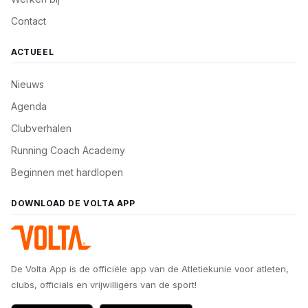
struikelgevaar te voorkomen en zo nodig herstraten.
zakken. De netten lijken een open constructie maar
Onkruid tussen de tegels verwijderen.
Contact
vangen veel wind en oefenen daardoor continu
krachten uit op de kooiconstructie.
ACTUEEL
Hekwerken
Het hekwerk en beschadigingen herstellen.
Nieuws
Draaipoorten op beschadiging en functionaliteit
Agenda
controleren en zorgen dat deze goed gangbaar
Clubverhalen
blijven.
Running Coach Academy
Beginnen met hardlopen
DOWNLOAD DE VOLTA APP
De Volta App is de officiële app van de Atletiekunie voor atleten,
clubs, officials en vrijwilligers van de sport!