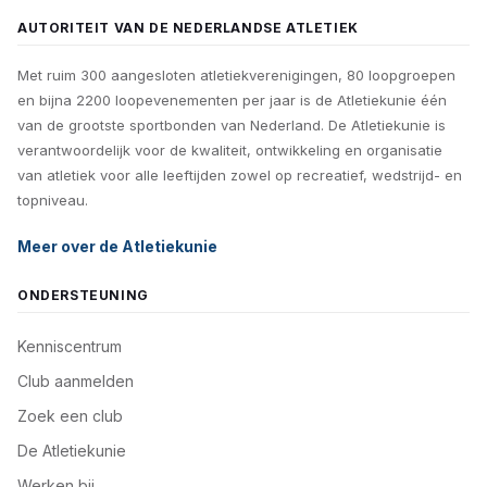
plaatsen verdienen dan ook extra aandacht.
metalen ring.
AUTORITEIT VAN DE NEDERLANDSE ATLETIEK
Een grote vervuiler is de maaimachine voor het
middenterrein. Creëer een oversteekplaats die kan
Met ruim 300 aangesloten atletiekverenigingen, 80 loopgroepen
Belijning werpnummers
worden afgedekt bij het oversteken, zodat deze de
en bijna 2200 loopevenementen per jaar is de Atletiekunie één
De uitstapbelijning van de werponderdelen raken vaak
van de grootste sportbonden van Nederland. De Atletiekunie is
baan niet vervuilt.
overgroeid door gras verliezen hun witte kleur. De
verantwoordelijk voor de kwaliteit, ontwikkeling en organisatie
belijning vrijmaken en wit maken, indien nodig.
van atletiek voor alle leeftijden zowel op recreatief, wedstrijd- en
Niet-organisch materiaal
topniveau.
Zwerfvuil, zoals glas, rookwaren, blik, kauwgom en
Maaitegels
Meer over de Atletiekunie
andere scherpe voorwerpen kunnen ernstige schade
De maaitegels om de onderdelen controleren op
aan de kunststof oppervlakken en de gebruikers
ONDERSTEUNING
vlakheid. Verzakte maaitegels zijn potentiële oorzaken
toebrengen. Daarnaast zal men op een vervuilde baan
van verzwikte enkels voor atleten die net naast de
eerder geneigd zijn vuil achter te laten dan op een
Kenniscentrum
onderdelen terechtkomen.
schone baan.
Club aanmelden
Zoek een club
Bestrating
Veiligheidskooien
De Atletiekunie
De bestrating controleren op verzakking om
Na gebruik de netten van de veiligheidskooien laten
Werken bij