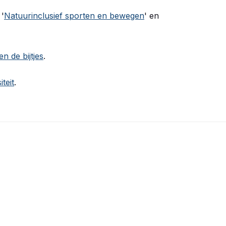
 '
Natuurinclusief sporten en bewegen
' en
 de bijtjes
.
teit
.