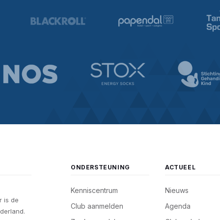
ONDERSTEUNING
ACTUEEL
Kenniscentrum
Nieuws
 is de
Club aanmelden
Agenda
derland.