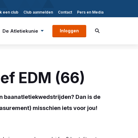
k een club
Club aanmelden
Contact
Pers en Media
De Atletiekunie
Inloggen
hef EDM (66)
van baanatletiekwedstrijden? Dan is de
asurement) misschien iets voor jou!