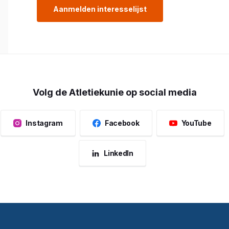
biomechanica en anatomie vereist. Daarom moeten
Aanmelden interesselijst
onderdelen afleggen en met een voldoende afslui
deze toets een voorbereidende module te volgen w
Indien een deelnemer inschat dat hij/zij al voldoe
rechtstreeks de kennistoets worden afgelegd.
Dez
voorbereidingsmodule.
Volg de Atletiekunie op social media
Instagram
Facebook
YouTube
LinkedIn