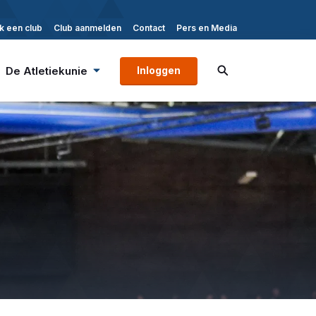
k een club
Club aanmelden
Contact
Pers en Media
De Atletiekunie
Inloggen