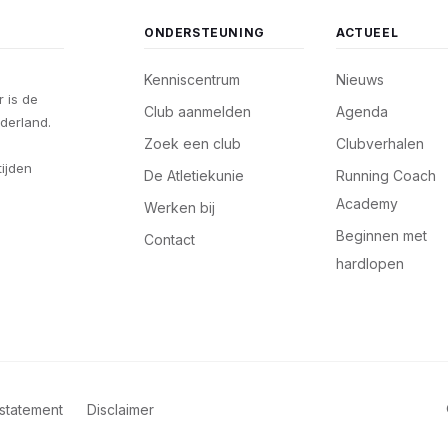
ONDERSTEUNING
ACTUEEL
Kenniscentrum
Nieuws
 is de
Club aanmelden
Agenda
derland.
Zoek een club
Clubverhalen
tijden
De Atletiekunie
Running Coach
Academy
Werken bij
Beginnen met
Contact
hardlopen
statement
Disclaimer