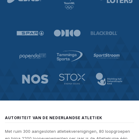
AUTORITEIT VAN DE NEDERLANDSE ATLETIEK
Met ruim 300 aangesloten atletiekverenigingen, 80 loopgroepen
en bijna 2200 loopevenementen per jaar is de Atletiekunie één