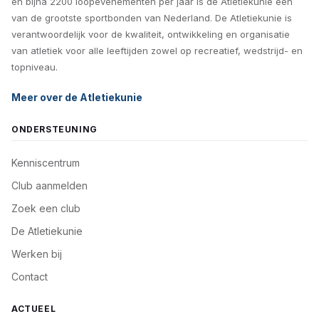
en bijna 2200 loopevenementen per jaar is de Atletiekunie één
van de grootste sportbonden van Nederland. De Atletiekunie is
verantwoordelijk voor de kwaliteit, ontwikkeling en organisatie
van atletiek voor alle leeftijden zowel op recreatief, wedstrijd- en
topniveau.
Meer over de Atletiekunie
ONDERSTEUNING
Kenniscentrum
Club aanmelden
Zoek een club
De Atletiekunie
Werken bij
Contact
ACTUEEL