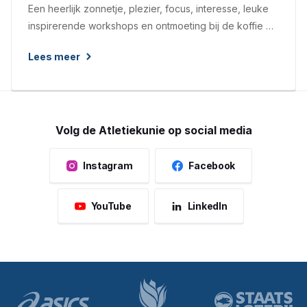
Een heerlijk zonnetje, plezier, focus, interesse, leuke
inspirerende workshops en ontmoeting bij de koffie &
tijdens de lunch of borrel . Stuk voor stuk ingrediënten
Lees meer
die ervoor hebben gezorgd dat er afgelopen
zaterdag een gezellige en sportieve sfeer hing op
Sportcentrum Papendal tijdens de 20e editie van de
Dag van de Atletiek.
Volg de Atletiekunie op social media
Instagram
Facebook
YouTube
LinkedIn