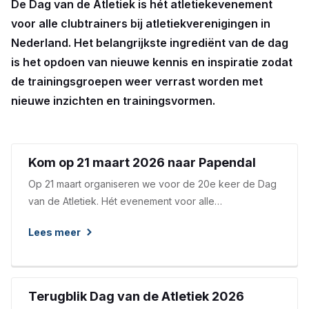
De Dag van de Atletiek is hét atletiekevenement
voor alle clubtrainers bij atletiekverenigingen in
Nederland. Het belangrijkste ingrediënt van de dag
is het opdoen van nieuwe kennis en inspiratie zodat
de trainingsgroepen weer verrast worden met
nieuwe inzichten en trainingsvormen.
Kom op 21 maart 2026 naar Papendal
Op 21 maart organiseren we voor de 20e keer de Dag
van de Atletiek. Hét evenement voor alle
atletiektrainers van Nederland. Dus ook voor jou!
Lees meer
Omdat jij wekelijks, in weer en wind, jouw
trainingsgroep weet te motiveren en in beweging te
houden.
Terugblik Dag van de Atletiek 2026