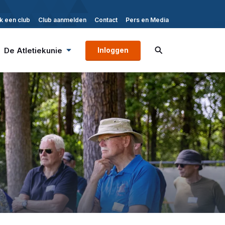
k een club
Club aanmelden
Contact
Pers en Media
De Atletiekunie
Inloggen