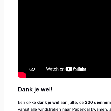
Dank je wel!
Een dikke
dank je wel
aan jullie, de
200 deelnem
vanuit alle windstreken naar Papendal kwamen, 