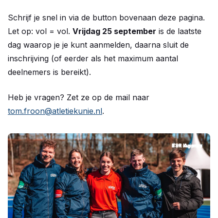
Schrijf je snel in via de button bovenaan deze pagina.
Let op: vol = vol.
Vrijdag 25 september
is de laatste
dag waarop je je kunt aanmelden, daarna sluit de
inschrijving (of eerder als het maximum aantal
deelnemers is bereikt).
Heb je vragen? Zet ze op de mail naar
tom.froon@atletiekunie.nl
.
Tim Kuipers
Tim Kuipers
BSR Agency
BSR Agency
Tim Kuipers
BSR Agency
BSR Agency
BSR Agency
Tim Kuipers