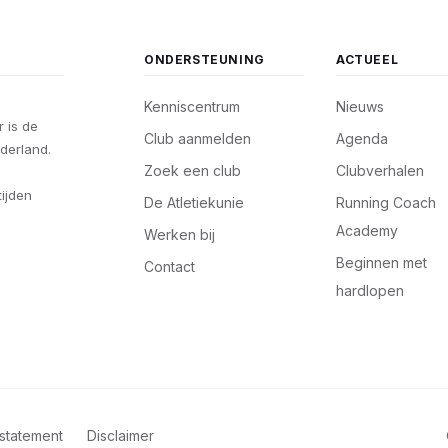
ONDERSTEUNING
ACTUEEL
Kenniscentrum
Nieuws
 is de
Club aanmelden
Agenda
derland.
Zoek een club
Clubverhalen
tijden
De Atletiekunie
Running Coach
Academy
Werken bij
Beginnen met
Contact
hardlopen
statement
Disclaimer