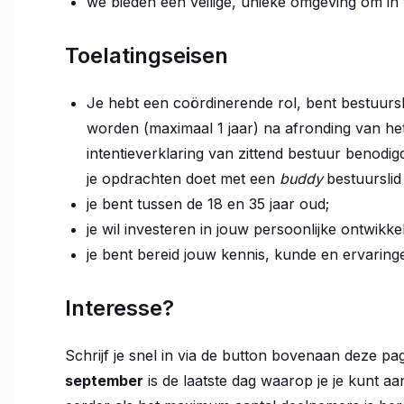
we bieden een veilige, unieke omgeving om in t
Toelatingseisen
Je hebt een coördinerende rol, bent bestuursli
worden (maximaal 1 jaar) na afronding van he
intentieverklaring van zittend bestuur benodig
je opdrachten doet met een
buddy
bestuurslid
je bent tussen de 18 en 35 jaar oud;
je wil investeren in jouw persoonlijke ontwikke
je bent bereid jouw kennis, kunde en ervarin
Interesse?
Schrijf je snel in via de button bovenaan deze pag
september
is de laatste dag waarop je je kunt aa