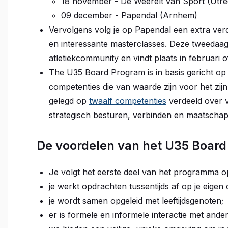
18 november - De Weerelt van Sport (Utre
09 december - Papendal (Arnhem)
Vervolgens volg je op Papendal een extra ver
en interessante masterclasses. Deze tweedaag
atletiekcommunity en vindt plaats in februari 
The U35 Board Program is in basis gericht op 
competenties die van waarde zijn voor het zij
gelegd op
twaalf competenties
verdeeld over v
strategisch besturen, verbinden en maatscha
De voordelen van het U35 Boar
Je volgt het eerste deel van het programma op
je werkt opdrachten tussentijds af op je eigen 
je wordt samen opgeleid met leeftijdsgenoten;
er is formele en informele interactie met ande