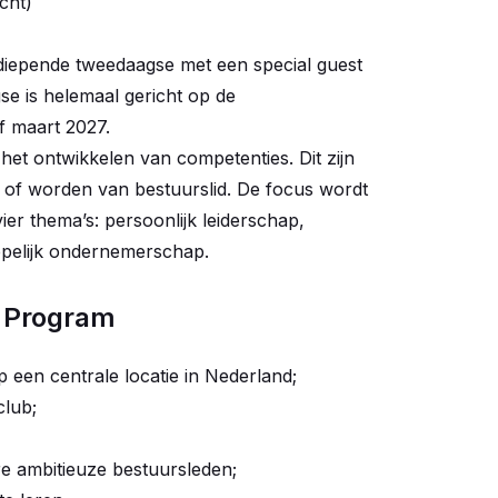
cht)
diepende tweedaagse met een special guest
se is helemaal gericht op de
of maart 2027.
het ontwikkelen van competenties. Dit zijn
n of worden van bestuurslid. De focus wordt
ier thema’s: persoonlijk leiderschap,
ppelijk ondernemerschap.
d Program
 een centrale locatie in Nederland;
club;
re ambitieuze bestuursleden;