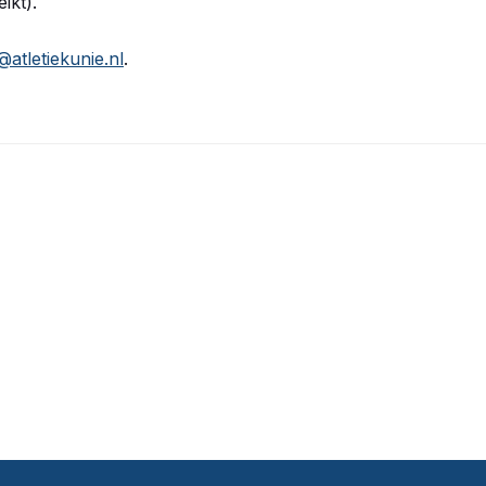
ikt).
atletiekunie.nl
.