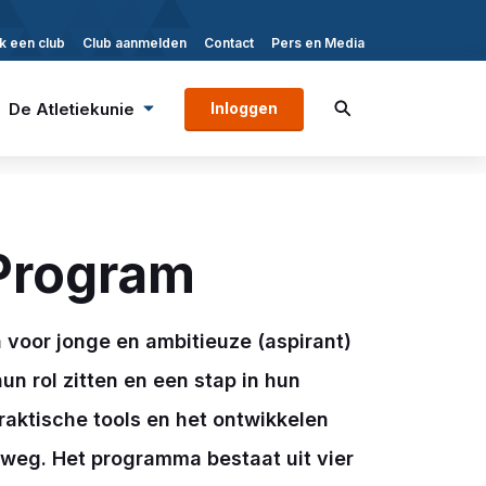
k een club
Club aanmelden
Contact
Pers en Media
De Atletiekunie
Inloggen
Program
voor jonge en ambitieuze (aspirant)
un rol zitten en een stap in hun
praktische tools en het ontwikkelen
 weg. Het programma bestaat uit vier